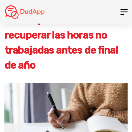
Skip
Skip
Tog
to
Los empleados deben
links
nav
content
recuperar las horas no
trabajadas antes de final
de año