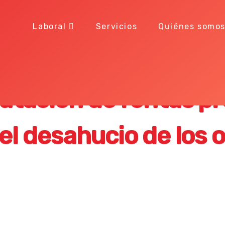
Laboral
Servicios
Quiénes somo
legalmente una vivi
tación de rentas pre
a el desahucio de los