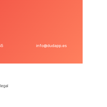
55
info@dudapp.es
legal