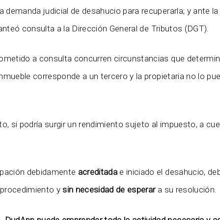
a demanda judicial de desahucio para recuperarla; y ante la
anteó consulta a la Dirección General de Tributos (DGT).
ometido a consulta concurren circunstancias que determi
 inmueble corresponde a un tercero y la propietaria no lo p
 si podría surgir un rendimiento sujeto al impuesto, a cue
cupación debidamente
acreditada
e iniciado el desahucio, de
o procedimiento y
sin necesidad de esperar
a su resolución.
, DudApp puede emprender toda la actividad necesaria y ad