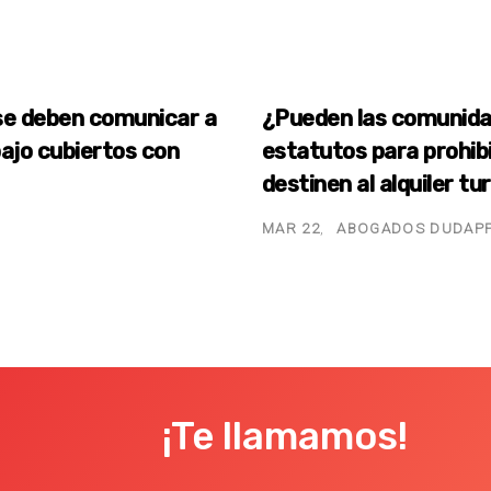
 se deben comunicar a
¿Pueden las comunidad
bajo cubiertos con
estatutos para prohibi
destinen al alquiler tu
MAR 22
ABOGADOS DUDAP
¡Te llamamos!