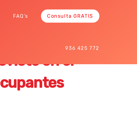
s
FAQ’s
Consulta GRATIS
enda excluye el
936 425 772
visto en el
 ocupantes